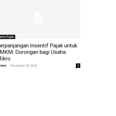
erita Pajak
erpanjangan Insentif Pajak untuk
MKM: Dorongan bagi Usaha
ikro
dmin
-
December 18, 2024
0