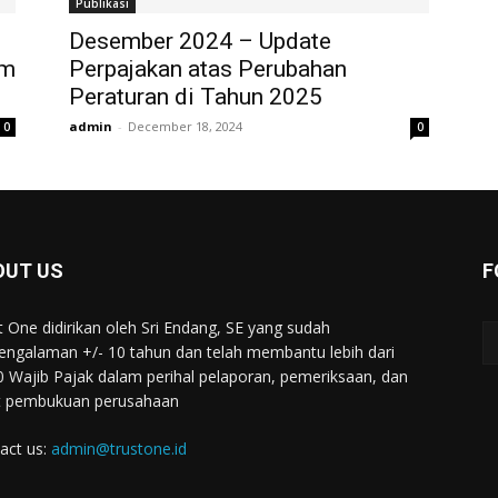
Publikasi
Desember 2024 – Update
am
Perpajakan atas Perubahan
Peraturan di Tahun 2025
admin
-
December 18, 2024
0
0
OUT US
F
t One didirikan oleh Sri Endang, SE yang sudah
engalaman +/- 10 tahun dan telah membantu lebih dari
0 Wajib Pajak dalam perihal pelaporan, pemeriksaan, dan
t pembukuan perusahaan
act us:
admin@trustone.id