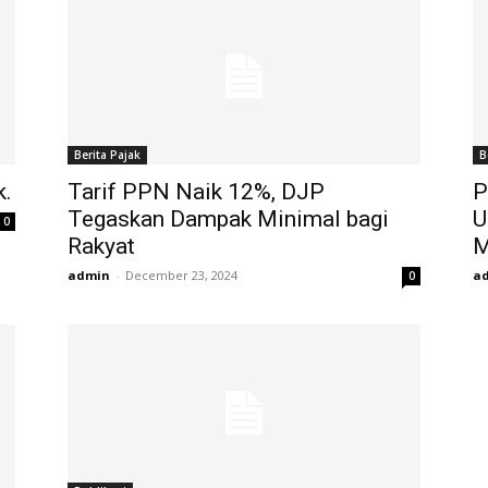
Berita Pajak
B
k.
Tarif PPN Naik 12%, DJP
P
Tegaskan Dampak Minimal bagi
U
0
Rakyat
M
admin
-
December 23, 2024
a
0